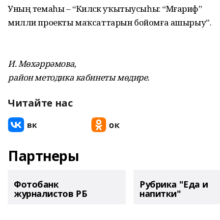
Уның темаһы – “Киләсәк уҡытыусыһы: “Мәғариф”
милли проекты маҡсаттарын бойомға ашырыу”.
И. Мөхәррәмова,
район методика кабинеты мөдире.
Читайте нас
Партнеры
Фотобанк
Рубрика "Еда и
журналистов РБ
напитки"