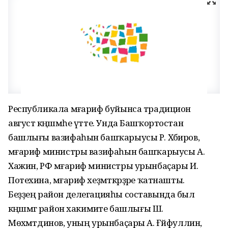
Республикала мәғариф буйынса традицион
август кәңәшмәһе үтте. Унда Башҡортостан
башлығы вазифаһын башҡарыусы Р. Хәбиров,
мәғариф министры вазифаһын башҡарыусы А.
Хажин, РФ мәғариф министры урынбаҫары И.
Потехина, мәғариф хеҙмәткәрҙәре ҡатнашты.
Беҙҙең район делегацияһы составында был
кәңәшмәгә район хакимиәте башлығы Ш.
Мөхәмәтдинов, уның урынбаҫары А. Ғәйфуллин,