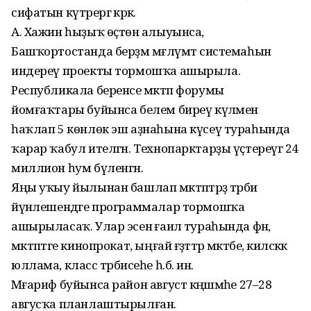
сифатын күтәрергә кәрәк.
А. Хажин һыҙыҡ өҫтөнә алыуынса,
Башҡортостанда берҙәм мәғлүмәт системаһын
индереү проекты тормошҡа ашырыла.
Республикала беренсе мәктәп форумы
йомғаҡтары буйынса белем биреү күләмен
һаҡлап 5 көнлөк эш аҙнаһына күсеү тураһында
ҡарар ҡабул ителгән. Технопарктарҙы үҫтереүгә 24
миллион һум бүленгән.
Яңы уҡыу йылынан башлап мәктәптәрҙә тәрбиә
йүнәлешендәге программалар тормошҡа
ашырыласаҡ. Улар эсенә ғаилә тураһында фән,
мәктәптәге кинопрокат, ыңғай ғәҙәттәр мәктәбе, киләсәккә
юллама, класс тәрбиәсеһе һ.б. инә.
Мәғариф буйынса район август кәңәшмәһе 27–28
авгусҡа планлаштырылған.