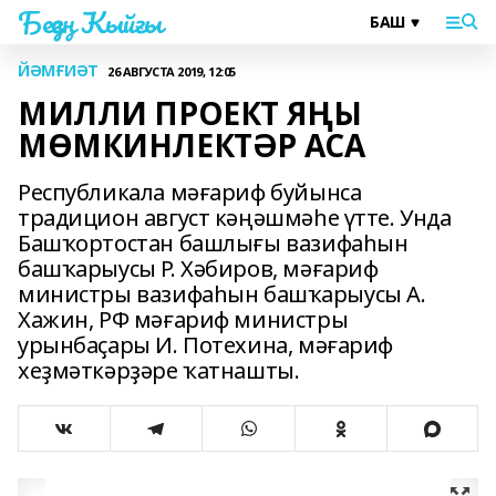
Беҙҙең Ҡыйғы
ЙӘМҒИӘТ
26 АВГУСТА 2019, 12:05
МИЛЛИ ПРОЕКТ ЯҢЫ
МӨМКИНЛЕКТӘР АСА
Республикала мәғариф буйынса
традицион август кәңәшмәһе үтте. Унда
Башҡортостан башлығы вазифаһын
башҡарыусы Р. Хәбиров, мәғариф
министры вазифаһын башҡарыусы А.
Хажин, РФ мәғариф министры
урынбаҫары И. Потехина, мәғариф
хеҙмәткәрҙәре ҡатнашты.