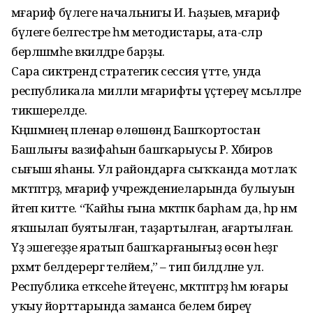
мәғариф бүлеге начальнигы И. Һаҙыев, мәғариф
бүлеге белгестәре һәм методистары, ата-әсәләр
берләшмәһе вәкилдәре барҙы.
Сара сиктәрендә стратегик сессия үтте, унда
республикала милли мәғарифты үҫтереү мәсьәләләре
тикшерелде.
Кәңәшмәнең пленар өлөшөндә Башҡортостан
Башлығы вазифаһын башҡарыусы Р. Хәбиров
сығыш яһаны. Ул райондарға сыҡҡанда мотлаҡ
мәктәптәрҙә, мәғариф учреждениеларында булыуын
әйтеп китте. “Ҡайһы ғына мәктәпкә барһам да, һәр нәмә
яҡшылап буятылған, таҙартылған, ағартылған.
Үҙ эшегеҙҙе яратып башҡарғанығыҙ өсөн һеҙгә
рәхмәт белдерергә теләйем,” – тип билдәләне ул.
Республика етәксеһе әйтеүенсә, мәктәптәрҙә һәм юғары
уҡыу йорттарында заманса белем биреү