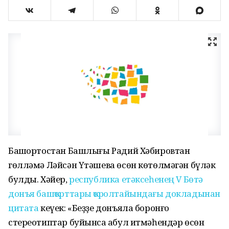
Башҡортостан Башлығы Радий Хәбировтан
гөлләмә Ләйсән Үтәшева өсөн көтөлмәгән бүләк
булды. Хәйер,
республика етәксеһенең V Бөтә
донъя башҡорттары ҡоролтайындағы докладынан
цитата
кеүек: «Беҙҙе донъяла боронғо
стереотиптар буйынса ҡабул итмәһендәр өсөн