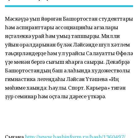
Мәскәүҙә уҡып йөрөгән Башҡортостан студенттары
һәм аспиранттары ассоциацияһы ағзалары
иҫтәлеккә ҡурай һәм ҡумыҙ тапшырҙы. Милли
уйын ҡоралдарынан бүләк Ләйсәнде шул хәтлем
тәьҫирләндерҙе һәм ул ҡурайсы Салауатты Өфөлә
үҙе менән бергә сығыш яһарға саҡырҙы. Декабрҙә
Башҡортостандың баш ҡалаһында художестволы
гимнастика легендаһы Ләйсән Үтәшева «Иң
мөһиме хаҡында: Һаулыҡ. Спорт. Карьера» тигән
ҙур семинар һәм оҫталыҡ дәресе үткәрә.
Сығанаҡ
http://www.bashinform.ru/bash/1360497/