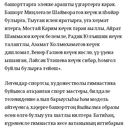
башҡорттарға элекке ҡарашты үҙгәртергә кәрәк.
Башҡорт Миңлеғәле Шайморатов кеүек илһөйәр
булырға, Тыуған илен яратырға, уға хеҙмәт
итергә, Мостай Кәрим кеүек тәрән аҡыллы, Айрат
Шаммазов кеүек белемле, Радик Юлъяҡшин кеүек
талантлы, Азамат Ҡолмөхәмәтов кеүек
дипломат, Венер Ғәлиев кеүек көслө, үҙ-үҙенә
ышанған, Ләйсән Үтәшева кеүек сибәр, һомғол
буйлы булырға тейеш».
Легендар спортсы, художестволы гимнастика
буйынса атҡаҙанған спорт мастеры, билдәле
телевидение алып барыусыһы һәм модель
әйтеүенсә, хәҙерге башҡорттоң йыйылма образы
өсөн өлгө булыу уға шатлыҡ килтерә. Баҡтиһәң,
күренекле гимнастка кесе ватанының иғтибарын