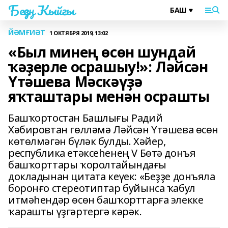
Беҙҙең Ҡыйғы
ЙӘМҒИӘТ
1 ОКТЯБРЯ 2019, 13:02
«Был минең өсөн шундай
ҡәҙерле осрашыу!»: Ләйсән
Үтәшева Мәскәүҙә
яҡташтары менән осрашты
Башҡортостан Башлығы Радий
Хәбировтан гөлләмә Ләйсән Үтәшева өсөн
көтөлмәгән бүләк булды. Хәйер,
республика етәксеһенең V Бөтә донъя
башҡорттары ҡоролтайындағы
докладынан цитата кеүек: «Беҙҙе донъяла
боронғо стереотиптар буйынса ҡабул
итмәһендәр өсөн башҡорттарға элекке
ҡарашты үҙгәртергә кәрәк.