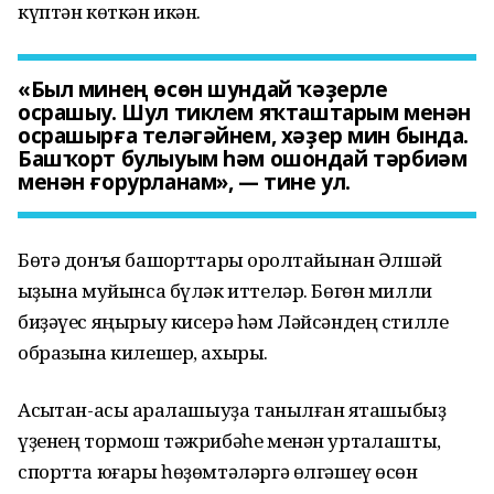
күптән көткән икән.
«Был минең өсөн шундай ҡәҙерле
осрашыу. Шул тиклем яҡташтарым менән
осрашырға теләгәйнем, хәҙер мин бында.
Башҡорт булыуым һәм ошондай тәрбиәм
менән ғорурланам», — тине ул.
Бөтә донъя башҡорттары ҡоролтайынан Әлшәй
ҡыҙына муйынса бүләк иттеләр. Бөгөн милли
биҙәүес яңырыу кисерә һәм Ләйсәндең стилле
образына килешер, ахыры.
Асыҡтан-асыҡ аралашыуҙа танылған яҡташыбыҙ
үҙенең тормош тәжрибәһе менән уртаҡлашты,
спортта юғары һөҙөмтәләргә өлгәшеү өсөн