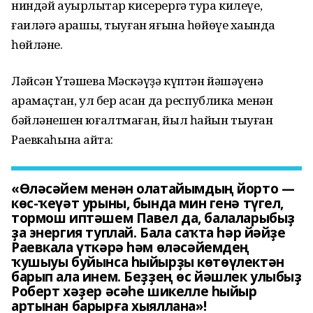
ниндәй ауырлыҡтар кисерергә тура килеүе,
ғаиләгә ҡарашы, тыуған яғына һөйөүе хаҡында
һөйләне.
Ләйсән Үтәшева Мәскәүҙә күптән йәшәүенә
ҡарамаҫтан, ул бер ҡасан да республика менән
бәйләнешен юғалтмаған, йыл һайын тыуған
Раевкаһына ҡайта:
«Өләсәйем менән олатайымдың йорто —
көс-ҡеүәт урыны, бында мин генә түгел,
тормош иптәшем Павел да, балаларыбыҙ
ҙа энергия туплай. Бала саҡта һәр йәйҙе
Раевкала үткәрә һәм өләсәйемдең
ҡушыуы буйынса һыйырҙы көтөүлектән
барып ала инем. Беҙҙең өс йәшлек улыбыҙ
Роберт хәҙер әсәһе шикелле һыйыр
артынан барырға хыяллана»!