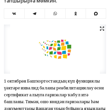
тапшырырға мөмкин.
1 октябрҙән Башҡортостандың күп функциялы
үҙәктәре инвалид баланы реабилитациялау өсөн
сертификат алыуға ғаризалар ҡабул итә
башланы. Тимәк, ошо көндән ғаризаларҙы һәм
документтарҙы йәшәгән урын буйынса яҡындағы