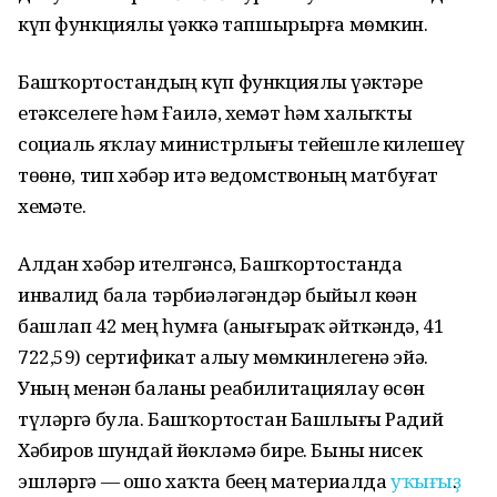
күп функциялы үҙәккә тапшырырға мөмкин.
Башҡортостандың күп функциялы үҙәктәре
етәкселеге һәм Ғаилә, хеҙмәт һәм халыҡты
социаль яҡлау министрлығы тейешле килешеү
төҙөнө, тип хәбәр итә ведомствоның матбуғат
хеҙмәте.
Алдан хәбәр ителгәнсә, Башҡортостанда
инвалид бала тәрбиәләгәндәр быйыл көҙҙән
башлап 42 мең һумға (анығыраҡ әйткәндә, 41
722,59) сертификат алыу мөмкинлегенә эйә.
Уның менән баланы реабилитациялау өсөн
түләргә була. Башҡортостан Башлығы Радий
Хәбиров шундай йөкләмә бирҙе. Быны нисек
эшләргә — ошо хаҡта беҙҙең материалда
уҡығыҙ
.