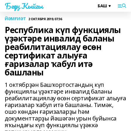
Беҙҙең Ҡыйғы
ЙӘМҒИӘТ
2 ОКТЯБРЯ 2019, 07:36
Республика күп функциялы
үҙәктәре инвалид баланы
реабилитациялау өсөн
сертификат алыуға
ғаризалар ҡабул итә
башланы
1 октябрҙән Башҡортостандың күп
функциялы үҙәктәре инвалид баланы
реабилитациялау өсөн сертификат алыуға
ғаризалар ҡабул итә башланы. Тимәк,
ошо көндән ғаризаларҙы һәм
документтарҙы йәшәгән урын буйынса
яҡындағы күп функциялы үҙәккә