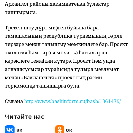
Архангел районы хакимиәтенән бүләктәр
тапшырыла.
Тревел-шоу дүрт миҙгел буйына бара —
тамашасының республика туризмының төрлө
төрҙәре менән танышыу мөмкинлеге бар. Проект
экология һәм тирә-яҡ мөхиткә һаҡсыл ҡараш
кәрәклеге темаһын күтәрә. Проект һәм унда
ҡатнашыусылар тураһында тулыраҡ мәғлүмәт
менән «Бәйләнештә» проекттың рәсми
төркөмөндә танышырға була.
Сығанаҡ
http://www.bashinform.ru/bash/1361479/
Читайте нас