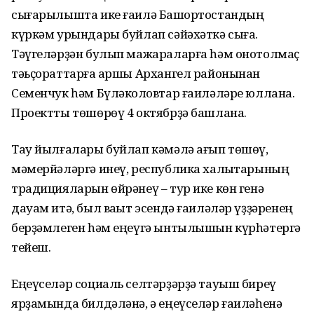
сығарылышта ике ғаилә Башҡортостандың
күркәм урындары буйлап сәйәхәткә сыға.
Тәүгеләрҙән булып мажараларға һәм онотолмаҫ
тәьҫораттарға ҡаршы Архангел районынан
Семенчук һәм Бүләкҡоловтар ғаиләләре юллана.
Проектты төшөрөү 4 октябрҙә башлана.
Тау йылғалары буйлап кәмәлә ағып төшөү,
мәмерйәләргә инеү, республика халыҡтарының
традицияларын өйрәнеү – тур ике көн генә
дауам итә, был ваҡыт эсендә ғаиләләр үҙҙәренең
берҙәмлеген һәм еңеүгә ынтылышын күрһәтергә
тейеш.
Еңеүселәр социаль селтәрҙәрҙә тауыш биреү
ярҙамында билдәләнә, ә еңеүселәр ғаиләһенә