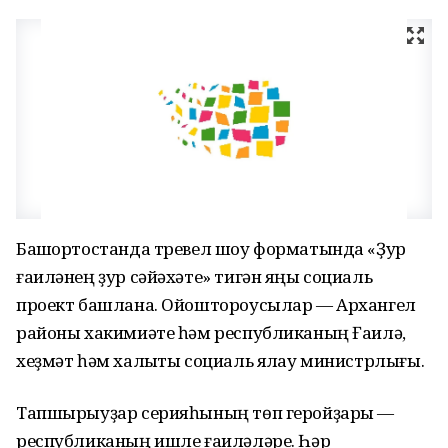
Башҡортостанда тревел шоу форматында «Ҙур
ғаиләнең ҙур сәйәхәте» тигән яңы социаль
проект башлана. Ойоштороусылар — Архангел
районы хакимиәте һәм республиканың Ғаилә,
хеҙмәт һәм халыҡты социаль яҡлау министрлығы.
Тапшырыуҙар серияһының төп геройҙары —
республиканың ишле ғаиләләре. Һәр