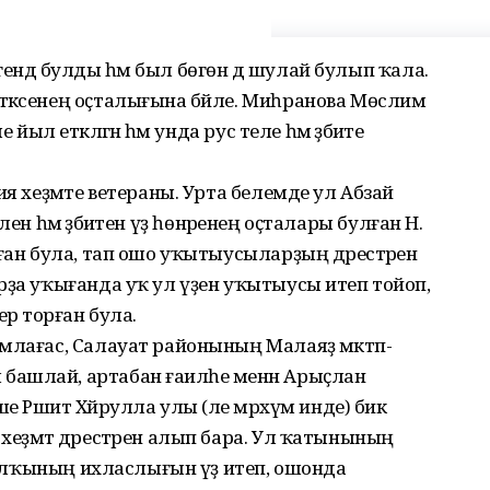
ҙәгендә булды һәм был бөгөн дә шулай булып ҡала.
әксенең оҫталығына бәйле. Миһранова Мөслимә
ыл етәкләгән һәм унда рус теле һәм әҙәбиәте
ия хеҙмәте ветераны. Урта белемде ул Абзай
елен һәм әҙәбиәтен үҙ һөнәренең оҫталары булған Н.
ған була, тап ошо уҡытыусыларҙың дәрестәрен
рҙа уҡығанда уҡ ул үҙен уҡытыусы итеп тойоп,
рә торған була.
млағас, Салауат районының Малаяҙ мәктәп-
ашлай, артабан ғаиләһе менән Арыҫлан
е Рәшит Хәйрулла улы (әле мәрхүм инде) бик
хеҙмәт дәрестәрен алып бара. Ул ҡатынының
 халҡының ихласлығын үҙ итеп, ошонда