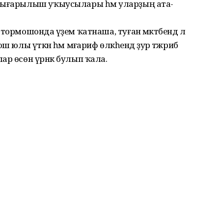
 сығарылыш уҡыусылары һәм уларҙың ата-
ормошонда әүҙем ҡатнаша, туған мәктәбендә лә
 юлы үткән һәм мәғариф өлкәһендә ҙур тәжрибә
ар өсөн үрнәк булып ҡала.