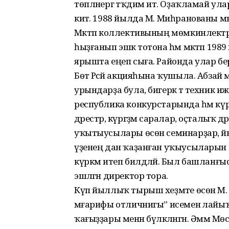
төпләнергә тәҡдим итә. Оҙаҡламай у
китә. 1988 йылда М. Миһранованы мә
Мәктәп коллективының мөмкинлектә
һыҙғанып эшкә тотона һәм мәктәп 19
ярышта еңеп сыға. Районда улар берен
Бөтә Рәсәй акцияһына ҡушыла. Абзай м
урындарҙа була, бигерәк тә техник ижа
республика конкурстарында һәм күргә
дәрестәр, күргәҙмә саралар, оҫталыҡ дә
уҡытыусылары өсөн семинарҙар, йы
үҙенең дан ҡаҙанған уҡыусыларын 
күркәм итеп билдәләй. Был башлан
эшләгән директор тора.
Күп йыллыҡ тырыш хеҙмәте өсөн М.
мәғарифы отличнигы” исеменә лайыҡ
ҡағыҙҙары менән бүләкләнгән. Әммә М