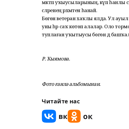
мәктәп уҡыусыларының, күп һанлы
әсәләренең рәхмәтен һанай.
Бөгөн ветеран хаҡлы ялда. Ул ауыл т
уны һәр саҡ көтөп алалар. Оло тормош
туплаған уҡытыусы бөгөн дә башҡал
Р. Ҡыямова.
Фото ғаилә альбомынан.
Читайте нас