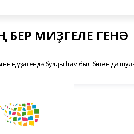
БЕР МИҘГЕЛЕ ГЕНӘ
ының үҙәгендә булды һәм был бөгөн дә шул