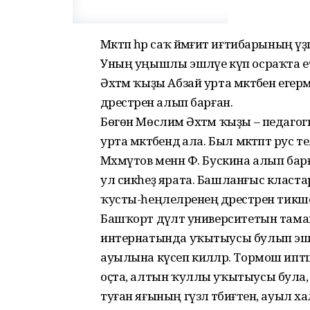
Мәктәп һәр саҡ йәмғиәт иғтибарының ү
Уның уңышлы эшләүе күп осраҡта ет
Әхтәм ҡыҙы Абзай урта мәктәбен егерме й
дәрестәрен алып барған.
Бөгөн Мөслимә Әхтәм ҡыҙы – педагог
урта мәктәбендә ала. Был мәктәптә рус т
Мәхмүтов менән Ф. Бускина алып бар
ул сикһеҙ ярата. Башланғыс класта
ҡусты-һеңлеләренең дәрестәрен тикше
Башҡорт дәүләт университетын тама
интернатында уҡытыусы булып эш б
ауылына күсеп киләләр. Тормош иптәш
оҫта, алтын ҡуллы уҡытыусы була, 
туған яғының гүзәл тәбиғәтен, ауыл