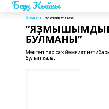
Беҙҙең Ҡыйғы
ЙӘМҒИӘТ
7 ОКТЯБРЯ 2019, 06:50
“ЯҘМЫШЫМДЫҢ 
БУЛМАНЫ”
Мәктәп һәр саҡ йәмғиәт иғтибар
булып ҡала.