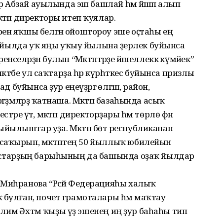
лар Абзай ауылында эш башлай һәм йәшәп алып
ктәп директоры итеп ҡуялар.
рен яҡшы белгән ойоштороу эше оҫтаһы ең
89 йылда уҡ яңы уҡыу йылына әҙерлек буйынса
селәрҙән булып “Мәктәптәрҙе йәшеллеккә күмәйек”
әктәбе ул саҡтарҙа һәр күрһәткес буйынса призлы
д буйынса ҙур еңеүҙәргә өлгәшә, район,
ҙмәләрҙә ҡатнаша. Мәктәп базаһында асыҡ
рестәре үтә, мәктәп директорҙары һәм төрлө фән
йылыштар уҙа. Мәктәп бөтә республиканан
саҡырып, мәктәптең 50 йыллыҡ юбилейын
ғыстарҙың барыһының да башында оҙаҡ йылдар
 Миһранова “Рәсәй Федерацияһы халыҡ
 булған, почет грамоталары һәм маҡтау
өслимә Әхтәм ҡыҙы үҙ эшенең иң ҙур баһаһы тип