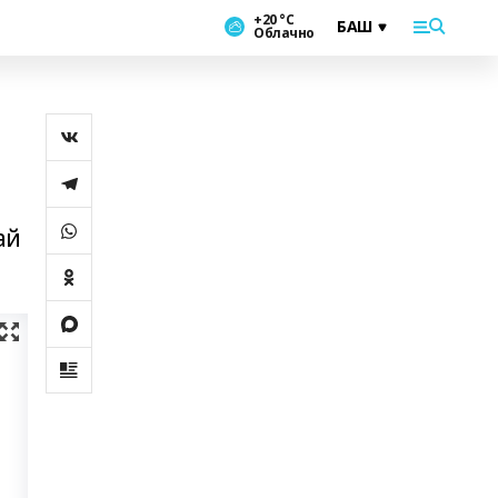
+20 °С
Облачно
ай