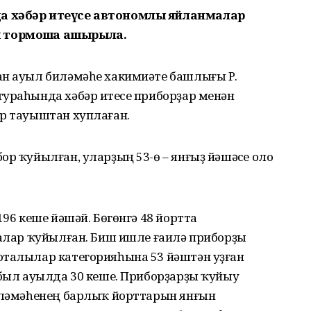
а хәбәр итеүсе автономлы яйланмалар
 тормошҡа ашырыла.
ан ауыл биләмәһе хакимиәте башлығы Р.
ураһында хәбәр итеүсе приборҙар менән
ер тауыштан хуплаған.
ор ҡуйылған, уларҙың 53-ө – янғыҙ йәшәүсе оло
196 кеше йәшәй. Бөгөнгә 48 йортта
малар ҡуйылған. Биш ишле ғаилә приборҙы
оталылар категорияһына 53 йәштән уҙған
 был ауылда 30 кеше. Приборҙарҙы ҡуйыу
биләмәһенең барлыҡ йорттарын янғын