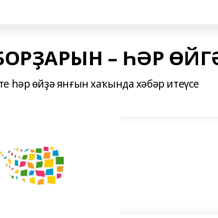
ОРҘАРЫН – ҺӘР ӨЙГ
е һәр өйҙә янғын хаҡында хәбәр итеүсе