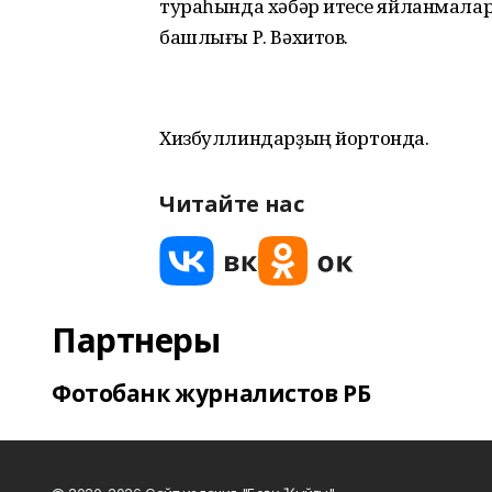
тураһында хәбәр итеүсе яйланмалар 
башлығы Р. Вәхитов.
Хизбуллиндарҙың йортонда.
Читайте нас
Партнеры
Фотобанк журналистов РБ