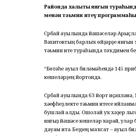
Районда халыҡты янғын тураһынд
менән тәьмин итеү программаһы
Сүрбай ауылында йәшәүселәр Арыҫл
Вәхитовтың барлыҡ өйҙәрҙе янғын т
тәьмин итеү тураһында тәҡдимен б
“Бөтәһе ауыл биләмәһендә 145 приб
кешеләрҙең йортонда.
Сүрбай ауылында 63 йорт иҫәпләнә, 
хәүефһеҙлекте тәьмин итеүсе яйлан
бушлай алды. Ошолай уҡ хәҙер льг
янғыҙ йәшәүсе кешеләр ҡарай, улар
дауам итә. Беҙҙең маҡсат – ауыл 