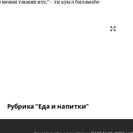
менән тәьмин итеү,” – ти ауыл биләмәһе
Рубрика "Еда и напитки"