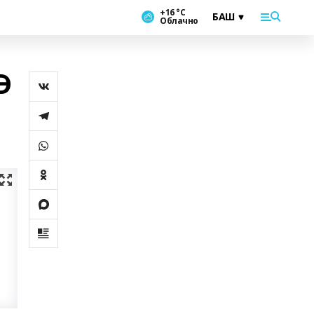
+16 °С
Облачно
Ә