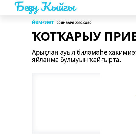
Беҙҙең Ҡыйғы
ЙӘМҒИӘТ
20 ЯНВАРЯ 2020, 08:30
ҠОТҠАРЫУ ПРИБ
Арыҫлан ауыл биләмәһе хакимиәт
яйланма булыуын ҡайғырта.