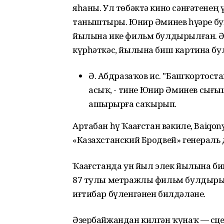
яһаны. Ул төбәктә кино сәнғәтенең
таныштырҙы. Юнир Әминев һүҙҙәре б
йылына ике фильм булдырылған. Әм
күрһәткәс, йылына биш картина б
Ә. Абдразаҡов ис. "Башҡортост
асыҡ, - тине Юнир Әминев сығы
ашырырға саҡырып.
Артабан һүҙ Ҡаҙағстан вәкиле, Baiqony
«Казахстанский Бродвей» генераль
Ҡаҙағстанда ун йыл элек йылына 
87 тулы метражлы фильм булдырылғ
иғтибар бүленгәнен билдәләне.
Әзербайжандан килгән ҡунаҡ — сце