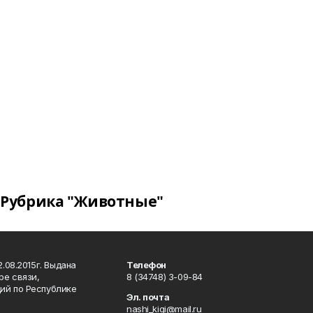
Рубрика "Животные"
.08.2015г. Выдана
Телефон
ре связи,
8 (34748) 3-09-84
ий по Республике
Эл. почта
nashi_kigi@mail.ru