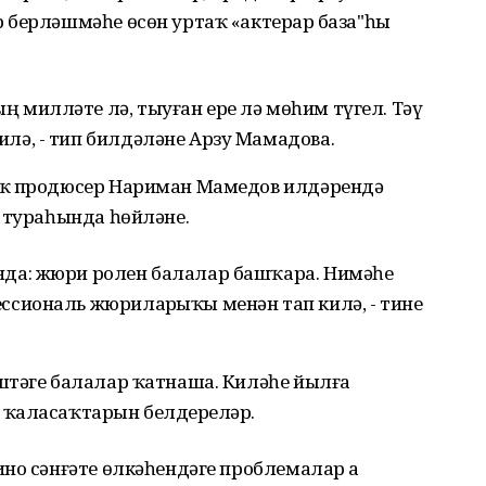
 берләшмәһе өсөн уртаҡ «актерҙар база"һы
ң милләте лә, тыуған ере лә мөһим түгел. Тәү
илә, - тип билдәләне Арзу Мамадова.
аҡ продюсер Нариман Мамедов илдәрендә
 тураһында һөйләне.
нда: жюри ролен балалар башҡара. Нимәһе
ессиональ жюриларҙыҡы менән тап килә, - тине
штәге балалар ҡатнаша. Киләһе йылға
ҡаласаҡтарын белдерҙеләр.
но сәнғәте өлкәһендәге проблемалар ҙа