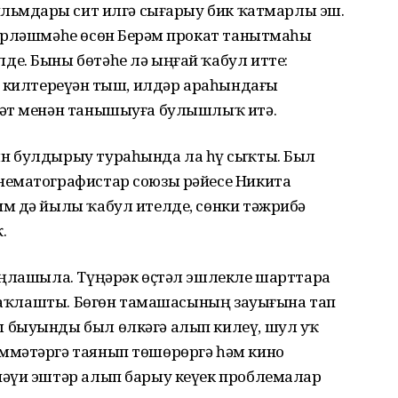
ильмдарҙы сит илгә сығарыу бик ҡатмарлы эш.
ерләшмәһе өсөн Берҙәм прокат танытмаһы
е. Быны бөтәһе лә ыңғай ҡабул итте:
а килтереүҙән тыш, илдәр араһындағы
иәт менән танышыуға булышлыҡ итә.
н булдырыу тураһында ла һүҙ сыҡты. Был
нематографистар союзы рәйесе Никита
м дә йылы ҡабул ителде, сөнки тәжрибә
.
аңлашыла. Түңәрәк өҫтәл эшлекле шарттарҙа
уртаҡлашты. Бөгөн тамашасының зауығына тап
 быуынды был өлкәгә алып килеү, шул уҡ
ммәтәргә таянып төшөрөргә һәм кино
иәүи эштәр алып барыу кеүек проблемалар