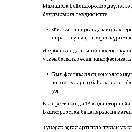
Мамадова Бойондороҡһоҙ дәүләттәр
булдырырға тәҡдим итте.
Фильм төшөргәндә миңә актерҙы
сиратта уның эштәрен күргем к
Әзербайжандан килгән икенсе ҡун
үткән балалар өсөн кинофестиваль
Был фестивалдең үҙенсәлеге шу
ҡыҙыҡ - уларҙың баһалары проф
ул.
Был фестивалдә 13 илдән төрлө йә
Башҡортостан балаларын да көтөп 
Түңәрәк өҫтәл артында шулай уҡ ки