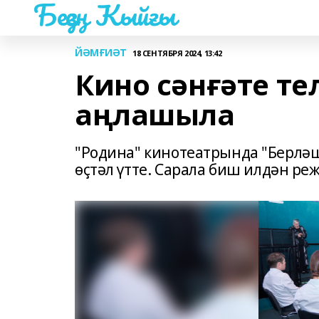
Беҙҙең Ҡыйғы
ЙӘМҒИӘТ
18 СЕНТЯБРЯ 2024, 13:42
Кино сәнғәте те
аңлашыла
"Родина" кинотеатрында "Берләш
өҫтәл үтте. Сарала биш илдән ре