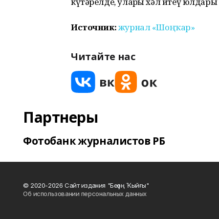
күтәрелде, уларҙы хәл итеү юлдары 
Источник:
журнал «Шоңҡар»
Читайте нас
Партнеры
Фотобанк журналистов РБ
© 2020-2026 Сайт издания "Беҙҙең Ҡыйғы"
Об использовании персональных данных