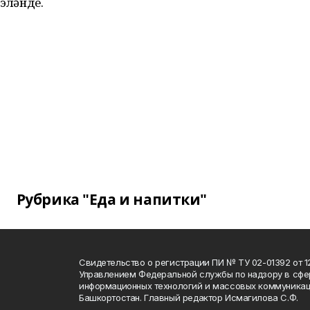
эҙләнде.
Рубрика "Еда и напитки"
Свидетельство о регистрации ПИ № ТУ 02-01392 от 12
Управлением Федеральной службы по надзору в сфе
информационных технологий и массовых коммуникац
Башкортостан. Главный редактор Исмагилова С.Ф.