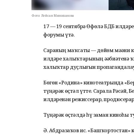
Фото:
Лейсан Миниханова
17 — 19 сентябрҙә Өфөлә БДБ илдә
форумы үтә.
Сараның маҡсаты — дөйөм мәҙәни
илдәре халыҡтарының әҙәбиәтенә ҡ
халыҡтар дуҫлығын пропагандалау
Бөгөн «Родина» кинотеатрында «Бе
түңәрәк өҫтәл үтте. Сарала Рәсәй, Б
илдәренән режиссерҙар, продюсерҙар
Түңәрәк өҫтәлдә һүҙ заман киноһы т
Ә. Абдразаҡов ис. «Башҡортостан