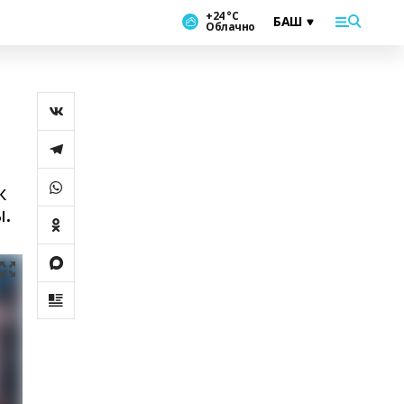
+24 °С
Облачно
к
ы.