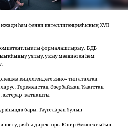
ре ижади һәм фәнни интеллигенцияһының XVII
 компетентлыҡты формалаштырыу, БДБ
ыҙыҡһыныу уятыу, уҡыу мәҙәниәтен һәм
.
рләшмә киңлегендәге кино» тип аталған
еларус, Төркмәнстан, Әзербайжан, Ҡаҙағстан
, актерҙар ҡатнашты.
ураһында барҙы. Тәүгеләрҙән булып
» киностудияһы директоры Юнир Әминев сығыш