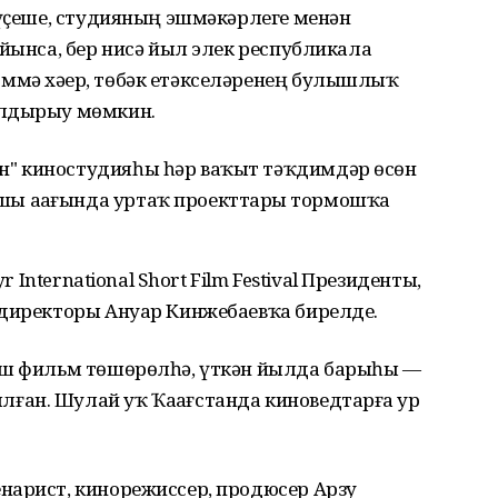
 үҫеше, студияның эшмәкәрлеге менән
уйынса, бер нисә йыл элек республикала
мә хәҙер, төбәк етәкселәренең булышлыҡ
улдырыу мөмкин.
ан" киностудияһы һәр ваҡыт тәҡдимдәр өсөн
шы аҙағында уртаҡ проекттарҙы тормошҡа
r International Short Film Festival Президенты,
 директоры Ануар Кинжебаевҡа бирелде.
биш фильм төшөрөлһә, үткән йылда барыһы —
ан. Шулай уҡ Ҡаҙағстанда киноведтарға ҙур
нарист, кинорежиссер, продюсер Арзу