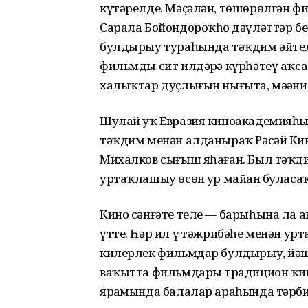
күтәрелде. Мәҫәлән, төшөрөлгән ф
Сарала Бойондороҡһоҙ дәүләттәр б
булдырыу тураһында тәҡдим әйтелд
фильмды сит илдәрҙә күрһәтеү аҡс
халыҡтар дуҫлығын нығыта, мәҙән
Шулай уҡ Евразия киноакадемияһы
тәҡдим менән алданыраҡ Рәсәй Ки
Михалков сығыш яһаған. Был тәҡди
уртаҡлашыу өсөн ҙур майҙан буласаҡ
Кино сәнғәте теле — барыһына ла 
үтте. Һәр ил үҙ тәжрибәһе менән 
килерлек фильмдар булдырыу, йәш
ваҡытта фильмдарҙы традицион ҡи
ярҙамында балалар араһында тәрб