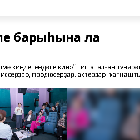
ле барыһына ла
мә киңлегендәге кино" тип аталған түңәрә
жиссерҙар, продюсерҙар, актерҙар ҡатнашт