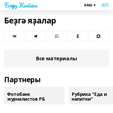
Беҙҙең Ҡыйғы
Беҙгә яҙалар
Все материалы
Партнеры
Фотобанк
Рубрика "Еда и
журналистов РБ
напитки"