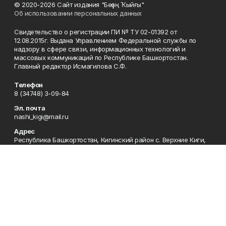
© 2020-2026 Сайт издания "Беҙҙең Ҡыйғы"
Об использовании персональных данных
Свидетельство о регистрации ПИ № ТУ 02-01392 от
12.08.2015г. Выдана Управлением Федеральной службы по
надзору в сфере связи, информационных технологий и
массовых коммуникаций по Республике Башкортостан.
Главный редактор Исмагилова С.Ф.
Телефон
8 (34748) 3-09-84
Эл. почта
nashi_kigi@mail.ru
Адрес
Республика Башкортостан, Кигинский район с. Верхние Киги,
ул. Советская13
Рекламная служба
8(34748) 3-09-69
Приемная
8(34748) 3-07-05