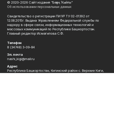
© 2020-2026 Сайт издания "Беҙҙең Ҡыйғы"
Об использовании персональных данных
Свидетельство о регистрации ПИ № ТУ 02-01392 от
12.08.2015г. Выдана Управлением Федеральной службы по
надзору в сфере связи, информационных технологий и
массовых коммуникаций по Республике Башкортостан.
Главный редактор Исмагилова С.Ф.
Телефон
8 (34748) 3-09-84
Эл. почта
nashi_kigi@mail.ru
Адрес
Республика Башкортостан, Кигинский район с. Верхние Киги,
ул. Советская13
Рекламная служба
8(34748) 3-09-69
Приемная
8(34748) 3-07-05