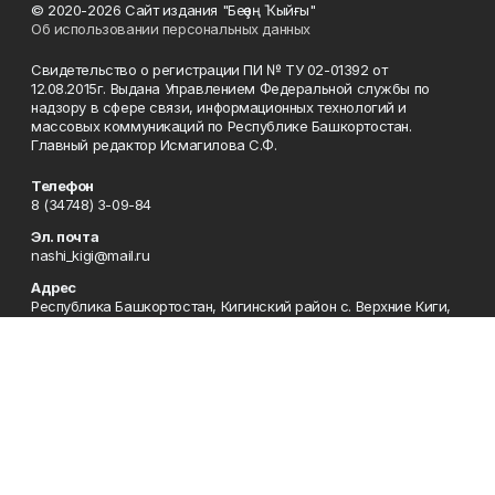
© 2020-2026 Сайт издания "Беҙҙең Ҡыйғы"
Об использовании персональных данных
Свидетельство о регистрации ПИ № ТУ 02-01392 от
12.08.2015г. Выдана Управлением Федеральной службы по
надзору в сфере связи, информационных технологий и
массовых коммуникаций по Республике Башкортостан.
Главный редактор Исмагилова С.Ф.
Телефон
8 (34748) 3-09-84
Эл. почта
nashi_kigi@mail.ru
Адрес
Республика Башкортостан, Кигинский район с. Верхние Киги,
ул. Советская13
Рекламная служба
8(34748) 3-09-69
Приемная
8(34748) 3-07-05