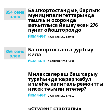
Башҡортостандың барлыҡ
854 көнө
муниципалитеттарында
элек
ташҡын осоронда
ваҡытлыса йәшәү өсөн 276
пункт ойошторолдо
ЙӘМҒИӘТ
4 АПРЕЛЯ 2024, 07:21
Башҡортостанға ҙур һыу
856 көнө
килә
элек
ЙӘМҒИӘТ
2 АПРЕЛЯ 2024, 10:31
Милекселәр эш башҡарыу
тураһында ҡарар ҡабул
итмәһә, капиталь ремонтты
нисек тәьмин итәләр?
ЙӘМҒИӘТ
2 АПРЕЛЯ 2024, 10:07
«Студент стартапы»