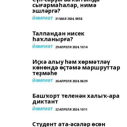
сығармаһалар, нимә
эшләргә?
ЙӘМҒИӘТ
31 МАЯ 2024, 09:58
Талпандан нисек
һаҡланырға?
ЙӘМҒИӘТ
29 АПРЕЛЯ 2024, 10:14
Иҫкә алыу һәм хөрмәтләү
көнөндә өҫтәмә маршруттар
теҙмәһе
ЙӘМҒИӘТ
26 АПРЕЛЯ 2024, 06:39
Башҡорт теленән халыҡ-ара
диктант
ЙӘМҒИӘТ
22 АПРЕЛЯ 2024, 10:11
Студент ата-әсәләр өсөн