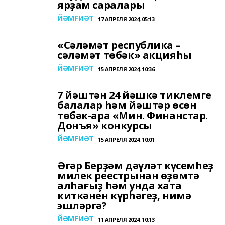
ярҙам саралары
ЙӘМҒИӘТ
17 АПРЕЛЯ 2024, 05:13
«Сәләмәт республика –
сәләмәт төбәк» акцияһы
ЙӘМҒИӘТ
15 АПРЕЛЯ 2024, 10:36
7 йәштән 24 йәшкә тиклемге
балалар һәм йәштәр өсөн
төбәк-ара «Мин. Финанстар.
Донъя» конкурсы
ЙӘМҒИӘТ
15 АПРЕЛЯ 2024, 10:01
Әгәр Берҙәм дәүләт күсемһеҙ
милек реестрынан өҙөмтә
алһағыҙ һәм унда хата
киткәнен күрһәгеҙ, нимә
эшләргә?
ЙӘМҒИӘТ
11 АПРЕЛЯ 2024, 10:13