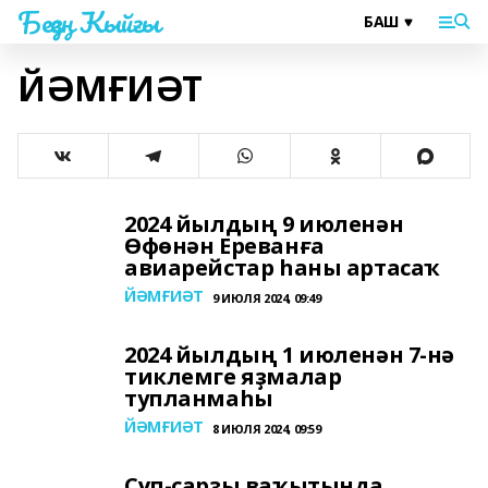
Беҙҙең Ҡыйғы
ЙӘМҒИӘТ
2024 йылдың 9 июленән
Өфөнән Ереванға
авиарейстар һаны артасаҡ
ЙӘМҒИӘТ
9 ИЮЛЯ 2024, 09:49
2024 йылдың 1 июленән 7-нә
тиклемге яҙмалар
тупланмаһы
ЙӘМҒИӘТ
8 ИЮЛЯ 2024, 09:59
Сүп-сарҙы ваҡытында