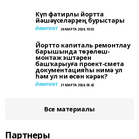
Күп фатирлы йортта
йәшәүселәрҙең бурыстары
ЙӘМҒИӘТ
26 МАРТА 2024, 10:53
Йортто капиталь ремонтлау
барышында төҙөлөш-
монтаж эштәрен
башҡарыуға проект-смета
документацияһы нимә ул
һәм ул ни өсөн кәрәк?
ЙӘМҒИӘТ
21 МАРТА 2024, 05:42
Все материалы
Партнеры