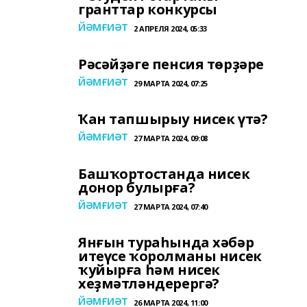
гранттар конкурсы
ЙӘМҒИӘТ
2 АПРЕЛЯ 2024, 05:33
Рәсәйҙәге пенсия төрҙәре
ЙӘМҒИӘТ
29 МАРТА 2024, 07:25
Ҡан тапшырыу нисек үтә?
ЙӘМҒИӘТ
27 МАРТА 2024, 09:08
Башҡортостанда нисек
донор булырға?
ЙӘМҒИӘТ
27 МАРТА 2024, 07:40
Янғын тураһында хәбәр
итеүсе ҡоролманы нисек
ҡуйырға һәм нисек
хеҙмәтләндерергә?
ЙӘМҒИӘТ
26 МАРТА 2024, 11:00