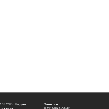
.08.2015г. Выдана
Телефон
ре связи,
8 (34748) 3-09-84