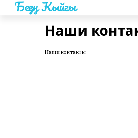
Беҙҙең Ҡыйғы
Наши конта
Наши контакты