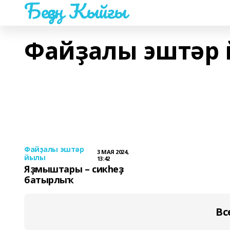
Беҙҙең Ҡыйғы
Файҙалы эштәр
Файҙалы эштәр
3 МАЯ 2024,
йылы
13:42
Яҙмыштары – сикһеҙ
батырлыҡ
Вс