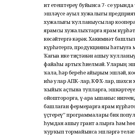
ит етештереү буйынса 7- се урында 
эшләүсе ауыл хужалығы предприяти
хужалығы ҡулланыусылар коопера
ярҙамсы хужалыҡтарға ярҙам күрһәт
көсәйтергә кәрәк. Хакимиәт башлы
күрһәтергә, продукцияны һатыуға
Ҡағыҙҙа ике тиҫтәнән ашыу ҡулланы
файҙаһы артыҡ һиҙелмәй. Уларҙың эш
ҡала, һәр береһе айырым эшләй, ко
иһә улар АПК-лар, КФХ-лар, шәхси 
ҡыйыҡ аҫтына тупларға, эшкәртеүҙе, 
ойошторорға, үҙ-ара ышаныс нигеҙен
башлаған фермерҙарға ярҙам күрһәт
үҫтереү” программалары бик попу
һумдан ашыу грант алырға һәм һөҙ
ҡурҡып тормайынса эшләргә теләгән