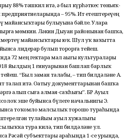
рыу 88% тәшкил итә, ә был күрһәткес төньяҡ-
предприятиеларында – 95%. Ит етештереүҙең
еү майҙансыҡтары булыуына бәйле. Уларҙа
лырға мөмкин. Ләкин Дыуан районынан башҡа,
мертеү майҙансыҡтары юҡ. Шул уҡ ваҡытта
йынса лидерҙар булып торорға тейеш.
а 72 мең гектарҙа мал аҙығы культуралары
. 2018 йылдың 1 ғинуарынан башлап барлыҡ
тейеш. “Был заман талабы, – тип билдәләне А.
т талап итә. Оҙатыу документтарынан башҡа
өбәктәргә алып сыға алмая-саҡһығыҙ”. БР Ауыл
лоҡ эше буйынса бүлеге начальнигы Э.
уйынса тоҡомло малсылыҡ торошо тураһында
тештерелгән тулайым ауыл хужалығы
ылыҡҡа тура килә, тип билдәләне ул.
са Рәсәй субъекттары араһында 1-се урында,