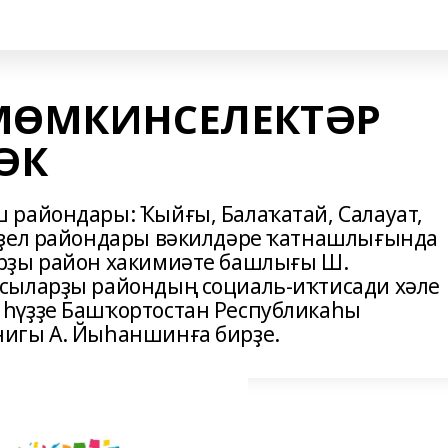
 МӨМКИНСЕЛЕКТӘР
ӘК
райондары: Ҡыйғы, Балаҡатай, Салауат,
иҙел райондары вәкилдәре ҡатнашлығында
рҙы район хакимиәте башлығы Ш.
сыларҙы райондың социаль-иҡтисади хәле
һүҙҙе Башҡортостан Республикаһы
игы А. Йыһаншинға бирҙе.