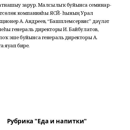
атнашыу зарур. Малсылыҡ буйынса семинар-
өтсөлөк компанияһы ЯСЙ- һының Урал
екционер А. Андреев, “Башплемсервис” дәүләт
һы генераль директоры И. Байбулатов,
оҡ эше буйынса генераль директоры А.
 яуап бирҙе.
Рубрика "Еда и напитки"