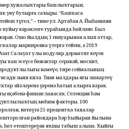
ермер хужалыҡтары башлыҡтарын,
 саҡ уяу булырға саҡырҙы. “Башҡаса
ейеш түгел,” – тине ул. Артабан А. Йыһаншин
р ҡуйыу кәрәклеге тураһында һөйләне. Был
 кәрәк. Ошо йылдың 1 ғинуарынан алып аттар,
ҡалар маркировка үтергә тейеш, ә 2019
Азат Салауат улы нодуляр дерматит кеүек
ҙы ҡан эсеүсе бөжәктәр: серәкәй, москит,
, продуктлылығы кәмеүе, тире сеймалының
исади зыян килә. Тиҙҙән малдарҙы яҙғы эшкәртеү
ар эйәләренә үҙҙәренә һатып алырға кәрәк.
ы иҫәбенә финансланасаҡ. Селекция һәм
одуктлылыҡтың мөһим факторы. 100
олған, көтөүгә 25 процентҡа таналар
ойошторолған райондарҙа һәр һыйырҙан йылына
, һөт етештереүҙән яҡшы табыш алына. Ҡыйғы