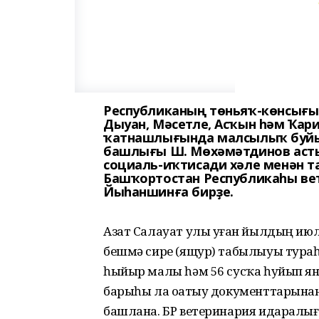
Республиканың төньяҡ-көнсығыш
Дыуан, Мәсетле, Асҡын һәм Ҡар
ҡатнашлығында малсылыҡ буйын
башлығы Ш. Мөхәмәтдинов аст
социаль-иҡтисади хәле менән т
Башҡортостан Республикаһы ве
Йыһаншинға бирҙе.
Азат Салауат улы уҙған йылдың ию
бешмә сире (ящур) табылыуы тураһ
һыйыр малы һәм 56 сусҡа һуйып я
барыһы ла оҙатыу документтарынан
башлана. БР ветеринария идаралы