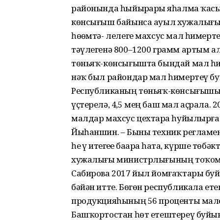
районында һыйырҙарҙы яһалма ҡасы
көнсығыш байынса ауыл хужалығы 
һөҙөмтә- лелеге махсус мал һимерт
тәүлегенә 800–1200 грамм артым а
төньяҡ-көнсығышта бындай мал һи
нәҡ был райондар мал һимертеү бу
Республиканың төньяҡ-көнсығышынд
үҫтерелә, 4,5 мең баш мал аҫрала
малдар махсус цехтарҙа һуйылырға 
Йыһаншин. – Быны техник регламен
һеҙ үҙ итегеҙҙе баҙарҙа һата, күрше т
хужалығы министрлығының тоҡомсо
Сабирова 2017 йыл йомғаҡтары б
бәйән итте. Бөгөн республикала е
продукцияһының 56 проценты малс
Башҡортостан һөт етештереү буйын