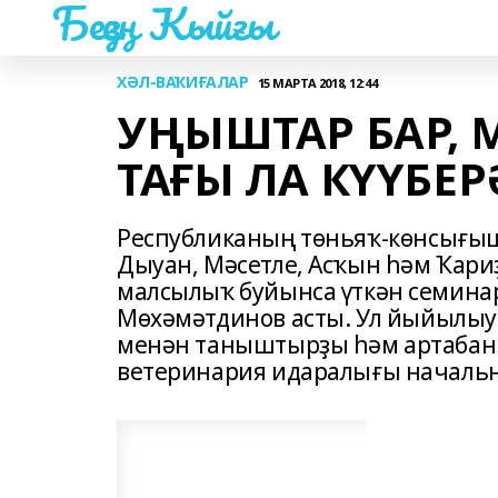
Беҙҙең Ҡыйғы
ХӘЛ-ВАҠИҒАЛАР
15 МАРТА 2018, 12:44
УҢЫШТАР БАР,
ТАҒЫ ЛА КҮҮБЕР
Республиканың төньяҡ-көнсығыш 
Дыуан, Мәсетле, Асҡын һәм Ҡар
малсылыҡ буйынса үткән семина
Мөхәмәтдинов асты. Ул йыйылыу
менән таныштырҙы һәм артабан 
ветеринария идаралығы начальн