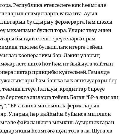
тора. Республика етәкселеге нәҡ һөҙөмтәле
еларын стимулларға вәғәҙә итә. Ауыл
тивтарын булдырыу фермерҙарға һәм шәхси
еү механизмы булып тора. Уларҙы төҙөү эшен
ҡтары бындай етештереүселәргә ярҙам
 мөмкин тиклем булышлыҡ итергә тейеш.
усылар кооперативы бар. Ләкин уларҙың
мәкәрлеге нигеҙҙә һөт һәм ит йыйыуға ҡайтып
оперативтар принцибы күҙәтелмәй. Ғәмәлдә
хужалыҡтарҙы һәм башҡа ваҡ эшҡыуарҙарҙы бер
тәьмин итеүҙе, һатыуҙы, кредиттар биреүҙе
дә берлектә эшләргә тейеш. Бөгөн “БР-ҙа яңы эш
еү”, “БР-ҙа ғаилә малсылыҡ фермаларын
ляр. Уларҙың һәр ҡайһыһы буйынса миллион
өмтәле файҙаланырға мөмкин. Ауырлыҡтарҙан
дәр яҡшы һөҙөмтәгә иҫәп тота ала. Шуға ла