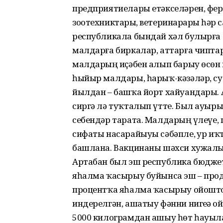
предприятиелары етәкселәрен, ф
зоотехниктарҙы, ветеринарҙарҙы һәр
республикала бындай хәл булырға т
малдарға биркалар, аттарға чипта
малдарҙың иҫәбен алып барыу өсөн
һыйыр малдары, һарыҡ-кәзәләр, сус
йылдан – башҡа йорт хайуандары. 
сиргә лә туҡталып үтте. Был ауырыу
себендәр тарата. Малдарҙың үлеүе
сифаты насарайыуы сәбәпле, ҙур иҡт
башлана. Вакцинаны шәхси хужалыҡт
Артабан был эш республика бюджет
яһалма ҡасырыу буйынса эш – пр
процентҡа яһалма ҡасырыу ойоштор
индерелгән, ашатыу фәнни нигеҙҙә 
5000 килограмдан ашыу һөт һауыла