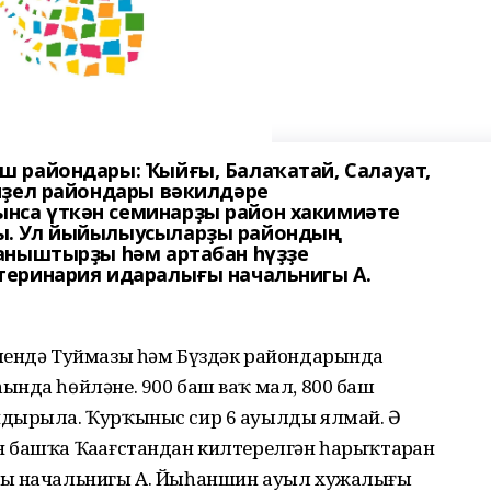
 райондары: Ҡыйғы, Балаҡатай, Салауат,
иҙел райондары вәкилдәре
са үткән семинарҙы район хакимиәте
ы. Ул йыйылыусыларҙы райондың
аныштырҙы һәм артабан һүҙҙе
теринария идаралығы начальнигы А.
лендә Туймазы һәм Бүздәк райондарында
ында һөйләне. 900 баш ваҡ мал, 800 баш
ндырыла. Ҡурҡыныс сир 6 ауылды ялмай. Ә
 башҡа Ҡаҙағстандан килтерелгән һарыҡтарҙан
ғы начальнигы А. Йыһаншин ауыл хужалығы