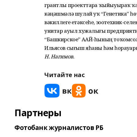
грантлы проекттарҙа ҡыйыуыраҡ ҡ
кәңәшмәлә шулай уҡ “Генетика” һ
вәкиллеге етәксеһе, зоотехник-сел
унитар ауыл хужалығы предприятие
“Башкирское” ААЙ-һының тоҡомсол
Ильясов сығыш яһаны һәм һорауҙарға
Н. Нагимов.
Читайте нас
Партнеры
Фотобанк журналистов РБ