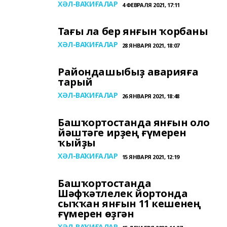
ХӘЛ-ВАҠИҒАЛАР
4 ФЕВРАЛЯ 2021, 17:11
Тағы ла бер янғын ҡорбаны
ХӘЛ-ВАҠИҒАЛАР
28 ЯНВАРЯ 2021, 18:07
Райондашыбыҙ аварияға
тарый
ХӘЛ-ВАҠИҒАЛАР
26 ЯНВАРЯ 2021, 18:48
Башҡортостанда янғын оло
йәштәге ирҙең ғүмерен
ҡыйҙы
ХӘЛ-ВАҠИҒАЛАР
15 ЯНВАРЯ 2021, 12:19
Башҡортостанда
Шәфҡәтлелек йортонда
сыҡҡан янғын 11 кешенең
ғүмерен өҙгән
ХӘЛ-ВАҠИҒАЛАР