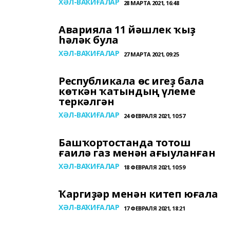
ХӘЛ-ВАҠИҒАЛАР
28 МАРТА 2021, 16:48
Аварияла 11 йәшлек ҡыҙ
һәләк була
ХӘЛ-ВАҠИҒАЛАР
27 МАРТА 2021, 09:25
Республикала өс игеҙ бала
көткән ҡатындың үлеме
теркәлгән
ХӘЛ-ВАҠИҒАЛАР
24 ФЕВРАЛЯ 2021, 10:57
Башҡортостанда тотош
ғаилә газ менән ағыуланған
ХӘЛ-ВАҠИҒАЛАР
18 ФЕВРАЛЯ 2021, 10:59
Ҡаргиҙәр менән китеп юғала
ХӘЛ-ВАҠИҒАЛАР
17 ФЕВРАЛЯ 2021, 18:21