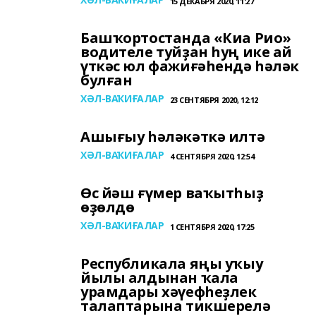
15 ДЕКАБРЯ 2020, 11:27
Башҡортостанда «Киа Рио»
водителе туйҙан һуң ике ай
үткәс юл фажиғәһендә һәләк
булған
ХӘЛ-ВАҠИҒАЛАР
23 СЕНТЯБРЯ 2020, 12:12
Ашығыу һәләкәткә илтә
ХӘЛ-ВАҠИҒАЛАР
4 СЕНТЯБРЯ 2020, 12:54
Өс йәш ғүмер ваҡытһыҙ
өҙөлдө
ХӘЛ-ВАҠИҒАЛАР
1 СЕНТЯБРЯ 2020, 17:25
Республикала яңы уҡыу
йылы алдынан ҡала
урамдары хәүефһеҙлек
талаптарына тикшерелә