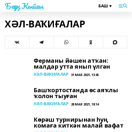
Беҙҙең Ҡыйғы
ХӘЛ-ВАҠИҒАЛАР
Ферманы йәшен атҡан:
малдар утта янып үлгән
ХӘЛ-ВАҠИҒАЛАР
31 МАЯ 2021, 13:45
Башҡортостанда өс аяҡлы
ҡолон тыуған
ХӘЛ-ВАҠИҒАЛАР
28 МАЯ 2021, 18:14
Көрәш турнирынан һуң
комаға киткән малай вафат