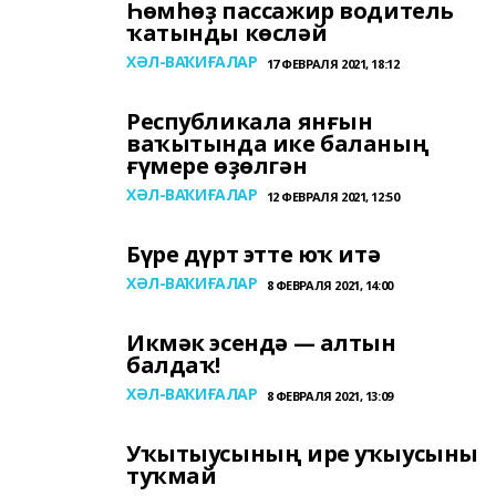
Һөмһөҙ пассажир водитель
ҡатынды көсләй
ХӘЛ-ВАҠИҒАЛАР
17 ФЕВРАЛЯ 2021, 18:12
Республикала янғын
ваҡытында ике баланың
ғүмере өҙөлгән
ХӘЛ-ВАҠИҒАЛАР
12 ФЕВРАЛЯ 2021, 12:50
Бүре дүрт этте юҡ итә
ХӘЛ-ВАҠИҒАЛАР
8 ФЕВРАЛЯ 2021, 14:00
Икмәк эсендә — алтын
балдаҡ!
ХӘЛ-ВАҠИҒАЛАР
8 ФЕВРАЛЯ 2021, 13:09
Уҡытыусының ире уҡыусыны
туҡмай