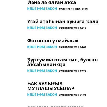
Йәнә лә ялған аҡса
КЕШЕ ҺӘМ ЗАКОН
12 ФЕВРАЛЯ 2021, 13:09
Үгәй атаһынан ауырға ҡала
КЕШЕ ҺӘМ ЗАКОН
29 ЯНВАРЯ 2021, 16:17
Фотошоп үтмәйәсәк
КЕШЕ ҺӘМ ЗАКОН
29 ЯНВАРЯ 2021, 16:03
Ҙур сумма отам тип, булған
аҡсаһынан яҙа
КЕШЕ ҺӘМ ЗАКОН
27 ЯНВАРЯ 2021, 17:24
ҺАҠ БУЛЫҒЫҘ:
МУТЛАШЫУСЫЛАР
КЕШЕ ҺӘМ ЗАКОН
22 ЯНВАРЯ 2021, 21:21