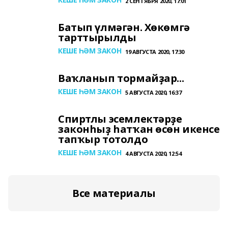
2 СЕНТЯБРЯ 2020, 17:01
Батып үлмәгән. Хөкөмгә
тарттырылды
КЕШЕ ҺӘМ ЗАКОН
19 АВГУСТА 2020, 17:30
Ваҡланып тормайҙар...
КЕШЕ ҺӘМ ЗАКОН
5 АВГУСТА 2020, 16:37
Спиртлы эсемлектәрҙе
законһыҙ һатҡан өсөн икенсе
тапҡыр тотолдо
КЕШЕ ҺӘМ ЗАКОН
4 АВГУСТА 2020, 12:54
Все материалы