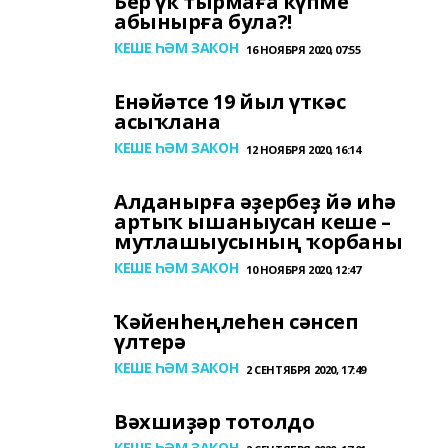
Бер үк тырмаға күпме
абынырға була?!
КЕШЕ ҺӘМ ЗАКОН
16 НОЯБРЯ 2020, 07:55
Енәйәтсе 19 йыл үткәс
асыҡлана
КЕШЕ ҺӘМ ЗАКОН
12 НОЯБРЯ 2020, 16:14
Алданырға әҙербеҙ йә иһә
артыҡ ышаныусан кеше –
мутлашыусының ҡорбаны
КЕШЕ ҺӘМ ЗАКОН
10 НОЯБРЯ 2020, 12:47
Ҡәйенһеңлеһен сәнсеп
үлтерә
КЕШЕ ҺӘМ ЗАКОН
2 СЕНТЯБРЯ 2020, 17:49
Вәхшиҙәр тотолдо
КЕШЕ ҺӘМ ЗАКОН