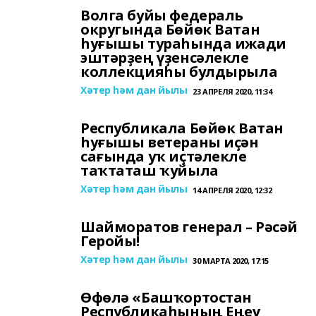
Волга буйы федераль
округында Бөйөк Ватан
һуғышы тураһында ижади
эштәрҙең үҙенсәлекле
коллекцияһы булдырыла
Хәтер һәм дан йылы
23 АПРЕЛЯ 2020, 11:34
Республикала Бөйөк Ватан
һуғышы ветераны иҫән
сағында уҡ иҫтәлекле
таҡтаташ ҡуйыла
Хәтер һәм дан йылы
14 АПРЕЛЯ 2020, 12:32
Шайморатов генерал – Рәсәй
Геройы!
Хәтер һәм дан йылы
30 МАРТА 2020, 17:15
Өфөлә «Башҡортостан
Республикаһының Еңеү