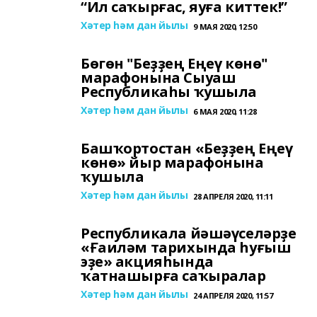
“Ил саҡырғас, яуға киттек!”
Хәтер һәм дан йылы
9 МАЯ 2020, 12:50
Бөгөн "Беҙҙең Еңеү көнө"
марафонына Сыуаш
Республикаһы ҡушыла
Хәтер һәм дан йылы
6 МАЯ 2020, 11:28
Башҡортостан «Беҙҙең Еңеү
көнө» йыр марафонына
ҡушыла
Хәтер һәм дан йылы
28 АПРЕЛЯ 2020, 11:11
Республикала йәшәүселәрҙе
«Ғаиләм тарихында һуғыш
эҙе» акцияһында
ҡатнашырға саҡыралар
Хәтер һәм дан йылы
24 АПРЕЛЯ 2020, 11:57