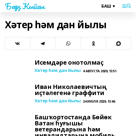
Беҙҙең Ҡыйғы
Хәтер һәм дан йылы
Исемдәре онотолмаҫ
Хәтер һәм дан йылы
4 АВГУСТА 2020, 13:51
Иван Николаевичтың
иҫтәлегенә граффити
Хәтер һәм дан йылы
24 ИЮЛЯ 2020, 13:46
Башҡортостанда Бөйөк
Ватан һуғышы
ветерандарына һәм
инвалидтарына мобиль