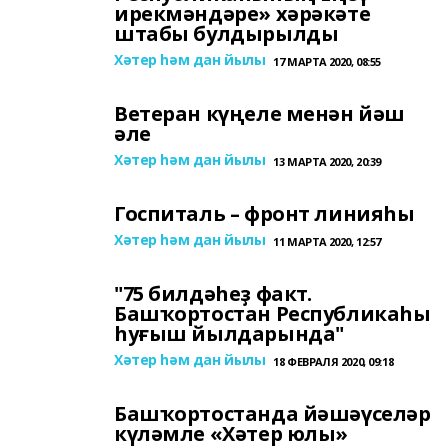
ирекмәндәре» хәрәкәте
штабы булдырылды
Хәтер һәм дан йылы
17 МАРТА 2020, 08:55
Ветеран күңеле менән йәш
әле
Хәтер һәм дан йылы
13 МАРТА 2020, 20:39
Госпиталь – фронт линияһы
Хәтер һәм дан йылы
11 МАРТА 2020, 12:57
"75 билдәһеҙ факт.
Башҡортостан Республикаһы
һуғыш йылдарында"
Хәтер һәм дан йылы
18 ФЕВРАЛЯ 2020, 09:18
Башҡортостанда йәшәүселәр
күләмле «Хәтер юлы»