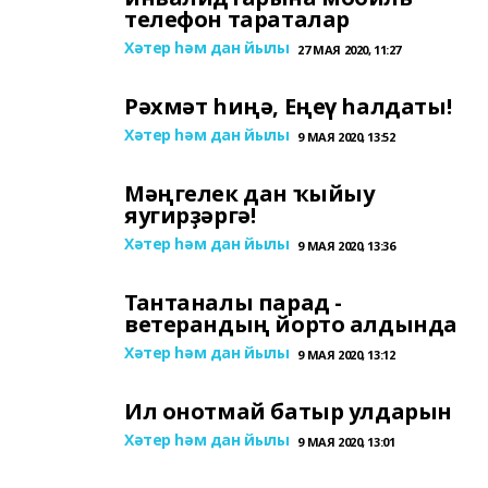
телефон тараталар
Хәтер һәм дан йылы
27 МАЯ 2020, 11:27
Рәхмәт һиңә, Еңеү һалдаты!
Хәтер һәм дан йылы
9 МАЯ 2020, 13:52
Мәңгелек дан ҡыйыу
яугирҙәргә!
Хәтер һәм дан йылы
9 МАЯ 2020, 13:36
Тантаналы парад -
ветерандың йорто алдында
Хәтер һәм дан йылы
9 МАЯ 2020, 13:12
Ил онотмай батыр улдарын
Хәтер һәм дан йылы
9 МАЯ 2020, 13:01