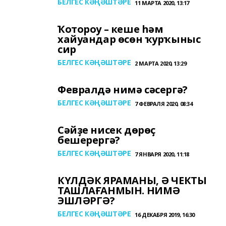
БЕЛГЕС КӘҢӘШТӘРЕ
11 МАРТА 2020, 13:17
Ҡотороу – кеше һәм
хайуандар өсөн ҡурҡыныс
сир
БЕЛГЕС КӘҢӘШТӘРЕ
2 МАРТА 2020, 13:29
Февралдә нимә сәсергә?
БЕЛГЕС КӘҢӘШТӘРЕ
7 ФЕВРАЛЯ 2020, 08:34
Сәйҙе нисек дөрөҫ
бешерергә?
БЕЛГЕС КӘҢӘШТӘРЕ
7 ЯНВАРЯ 2020, 11:18
КҮЛДӘК ЯРАМАНЫ, Ә ЧЕКТЫ
ТАШЛАҒАНМЫН. НИМӘ
ЭШЛӘРГӘ?
БЕЛГЕС КӘҢӘШТӘРЕ
16 ДЕКАБРЯ 2019, 16:30