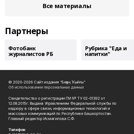
Все материалы
Партнеры
Фотобанк
Рубрика "Еда и
журналистов РБ
напитки"
© 2020-2026 Сайт издания "Беҙҙең Ҡыйғы"
Об использовании персональных данных
Свидетельство о регистрации ПИ № ТУ 02-01392 от
12.08.2015г. Выдана Управлением Федеральной службы по
надзору в сфере связи, информационных технологий и
массовых коммуникаций по Республике Башкортостан.
Главный редактор Исмагилова С.Ф.
Телефон