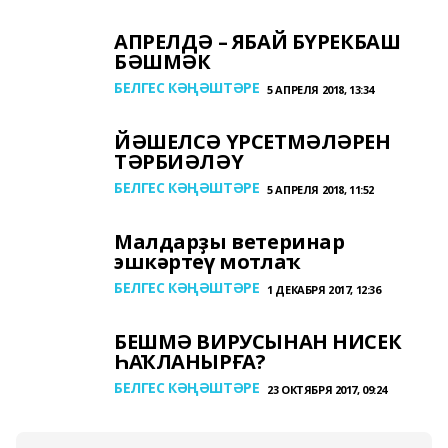
АПРЕЛДӘ – ЯБАЙ БҮРЕКБАШ
БӘШМӘК
БЕЛГЕС КӘҢӘШТӘРЕ
5 АПРЕЛЯ 2018, 13:34
ЙӘШЕЛСӘ ҮРСЕТМӘЛӘРЕН
ТӘРБИӘЛӘҮ
БЕЛГЕС КӘҢӘШТӘРЕ
5 АПРЕЛЯ 2018, 11:52
Малдарҙы ветеринар
эшкәртеү мотлаҡ
БЕЛГЕС КӘҢӘШТӘРЕ
1 ДЕКАБРЯ 2017, 12:36
БЕШМӘ ВИРУСЫНАН НИСЕК
ҺАҠЛАНЫРҒА?
БЕЛГЕС КӘҢӘШТӘРЕ
23 ОКТЯБРЯ 2017, 09:24