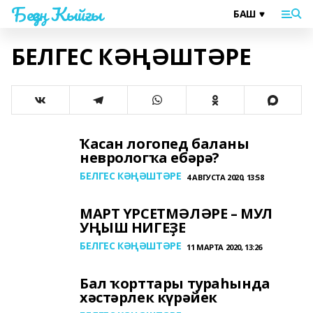
Беҙҙең Ҡыйғы
БЕЛГЕС КӘҢӘШТӘРЕ
Ҡасан логопед баланы
неврологҡа ебәрә?
БЕЛГЕС КӘҢӘШТӘРЕ
4 АВГУСТА 2020, 13:58
МАРТ ҮРСЕТМӘЛӘРЕ – МУЛ
УҢЫШ НИГЕҘЕ
БЕЛГЕС КӘҢӘШТӘРЕ
11 МАРТА 2020, 13:26
Бал ҡорттары тураһында
хәстәрлек күрәйек