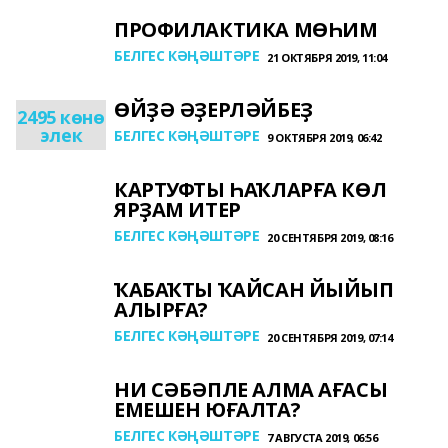
ПРОФИЛАКТИКА МӨҺИМ
БЕЛГЕС КӘҢӘШТӘРЕ
21 ОКТЯБРЯ 2019, 11:04
ӨЙҘӘ ӘҘЕРЛӘЙБЕҘ
2495 көнө
элек
БЕЛГЕС КӘҢӘШТӘРЕ
9 ОКТЯБРЯ 2019, 06:42
КАРТУФТЫ ҺАҠЛАРҒА КӨЛ
ЯРҘАМ ИТЕР
БЕЛГЕС КӘҢӘШТӘРЕ
20 СЕНТЯБРЯ 2019, 08:16
ҠАБАҠТЫ ҠАЙСАН ЙЫЙЫП
АЛЫРҒА?
БЕЛГЕС КӘҢӘШТӘРЕ
20 СЕНТЯБРЯ 2019, 07:14
НИ СӘБӘПЛЕ АЛМА АҒАСЫ
ЕМЕШЕН ЮҒАЛТА?
БЕЛГЕС КӘҢӘШТӘРЕ
7 АВГУСТА 2019, 06:56